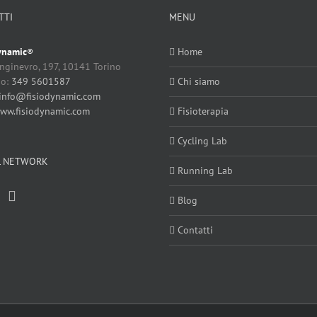
TTI
MENU
ynamic
Home
®
nginevro, 197, 10141 Torino
no:
349 5601587
Chi siamo
info@fisiodynamic.com
ww.fisiodynamic.com
Fisioterapia
Cycling Lab
L NETWORK
Running Lab
Blog
Contatti