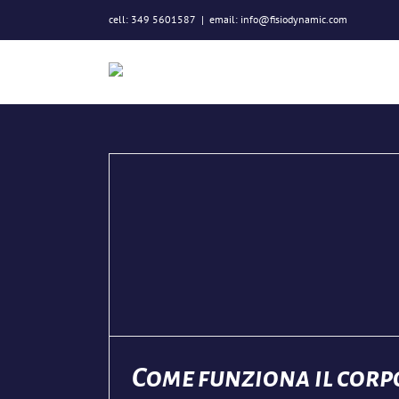
Salta
cell: 349 5601587
|
email: info@fisiodynamic.com
al
contenuto
po umano?
a
Come funziona il corp