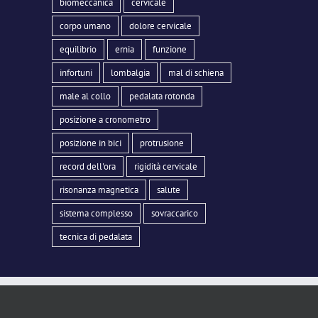
biomeccanica
cervicale
corpo umano
dolore cervicale
equilibrio
ernia
funzione
infortuni
lombalgia
mal di schiena
male al collo
pedalata rotonda
posizione a cronometro
posizione in bici
protrusione
record dell'ora
rigidità cervicale
risonanza magnetica
salute
sistema complesso
sovraccarico
tecnica di pedalata