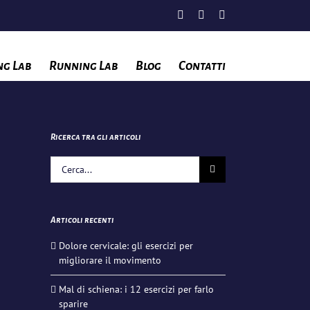
Facebook
Instagram
YouTube
ng Lab
Running Lab
Blog
Contatti
Ricerca tra gli articoli
Cerca
per:
Articoli recenti
Dolore cervicale: gli esercizi per
migliorare il movimento
Mal di schiena: i 12 esercizi per farlo
sparire