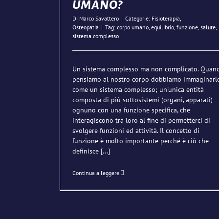
umano?
Di
Marco Savattero
|
Categorie:
Fisioterapia
,
Osteopatia
|
Tag:
corpo umano
,
equilibrio
,
funzione
,
salute
,
sistema complesso
Un sistema complesso ma non complicato. Quan
pensiamo al nostro corpo dobbiamo immaginarl
come un sistema complesso; un'unica entità
composta di più sottosistemi (organi, apparati)
ognuno con una funzione specifica, che
interagiscono tra loro al fine di permetterci di
svolgere funzioni ed attività. Il concetto di
funzione è molto importante perché è ciò che
definisce
[...]
Continua a leggere