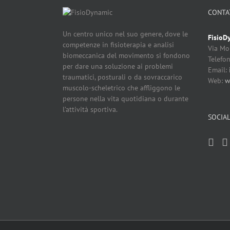
CONTA
Un centro unico nel suo genere, dove le
FisioD
competenze in fisioterapia e analisi
Via Mo
biomeccanica del movimento si fondono
Telefo
per dare una soluzione ai problemi
Email:
traumatici, posturali o da sovraccarico
Web:
w
muscolo-scheletrico che affliggono le
persone nella vita quotidiana o durante
l’attività sportiva.
SOCIA