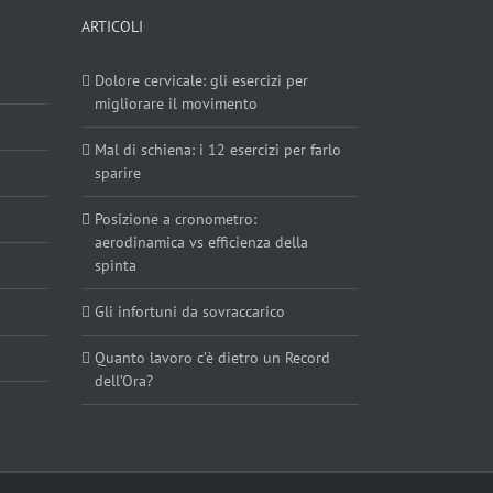
ARTICOLI
Dolore cervicale: gli esercizi per
migliorare il movimento
Mal di schiena: i 12 esercizi per farlo
sparire
Posizione a cronometro:
aerodinamica vs efficienza della
spinta
Gli infortuni da sovraccarico
Quanto lavoro c’è dietro un Record
dell’Ora?