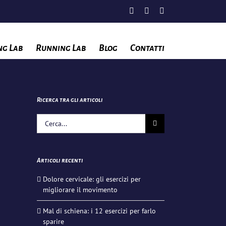
Facebook
Instagram
YouTube
ng Lab
Running Lab
Blog
Contatti
Ricerca tra gli articoli
Cerca
per:
Articoli recenti
Dolore cervicale: gli esercizi per
migliorare il movimento
Mal di schiena: i 12 esercizi per farlo
sparire