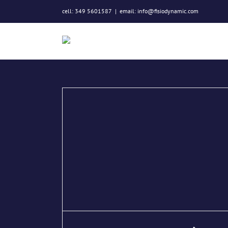
Salta
cell: 349 5601587
|
email: info@fisiodynamic.com
al
contenuto
ietro un
ra?