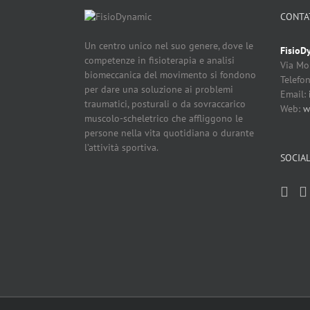
CONTA
Un centro unico nel suo genere, dove le
FisioD
competenze in fisioterapia e analisi
Via Mo
biomeccanica del movimento si fondono
Telefo
per dare una soluzione ai problemi
Email:
traumatici, posturali o da sovraccarico
Web:
w
muscolo-scheletrico che affliggono le
persone nella vita quotidiana o durante
l’attività sportiva.
SOCIA