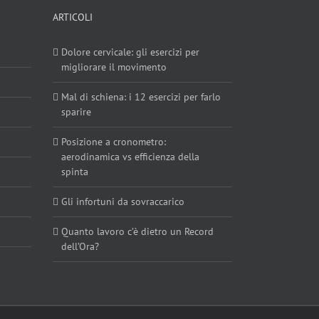
ARTICOLI
Dolore cervicale: gli esercizi per
migliorare il movimento
Mal di schiena: i 12 esercizi per farlo
sparire
Posizione a cronometro:
aerodinamica vs efficienza della
spinta
Gli infortuni da sovraccarico
Quanto lavoro c’è dietro un Record
dell’Ora?