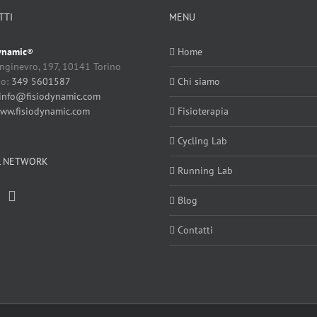
TTI
MENU
ynamic
Home
®
nginevro, 197, 10141 Torino
no:
349 5601587
Chi siamo
info@fisiodynamic.com
ww.fisiodynamic.com
Fisioterapia
Cycling Lab
L NETWORK
Running Lab
Blog
Contatti