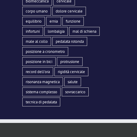
biomeccanica
cervicale
corpo umano
dolore cervicale
equilibrio
ernia
funzione
infortuni
lombalgia
mal di schiena
male al collo
pedalata rotonda
posizione a cronometro
posizione in bici
protrusione
record dell'ora
rigidità cervicale
risonanza magnetica
salute
sistema complesso
sovraccarico
tecnica di pedalata