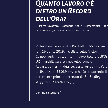
Quanto lavoro c’è
dietro un Record
dell’Ora?
Di
Marco Savattero
|
Categorie:
Analisi Biomeccanica
|
Tag
aerodinamica
,
posizione in bici
,
record dell'ora
Victor Campenaerts alza l'asticella a 55.089 km
Ieri, 16 aprile 2019, il ciclista belga Victor
Campenaerts ha stabilito il nuovo Record dell'Or
UCI maschile su pista nel velodromo di
Aguascalientes in Messico, percorrendo in un'ora
la distanza di 55.089 km. Lo ha fatto battendo il
precedente primato detenuto da Sir Bradley
Wiggins di 54.526 km.
[...]
Continua a leggere