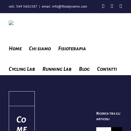
Salta
Facebook
Instagra
You
cell: 349 5601587
|
email: info@fisiodynamic.com
al
contenuto
Home
Chi siamo
Fisioterapia
Cycling Lab
Running Lab
Blog
Contatti
e
ziona
Ricerca tra gli
po
Co
articoli
no?
me
Cerca