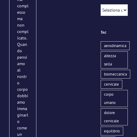
compl
Categorie
esso
ma
non
compl
Tag
icato.
Quan
aerodinamica
do
altezza
pensi
amo
sella
al
biomeccanica
nostr
o
cervicale
corpo
corpo
dobbi
amo
umano
imma
dolore
ginarl
cervicale
o
come
equilibrio
un