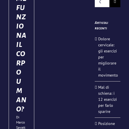
apia
per:
fu
tia
nz
Articoli
io
recenti
na
Dolore
il
cervicale:
gli esercizi
co
per
rp
migliorare
il
o
movimento
u
Mal di
m
schiena: i
an
12 esercizi
per farlo
o?
sparire
Di
Marco
Posizione
Savatt