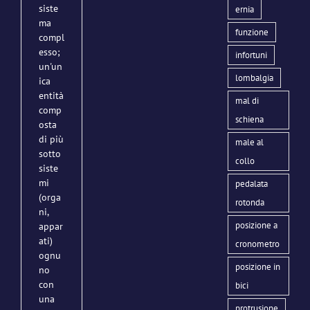
siste
ernia
ma
funzione
compl
esso;
infortuni
un'un
lombalgia
ica
entità
mal di
comp
schiena
osta
di più
male al
sotto
collo
siste
mi
pedalata
(orga
rotonda
ni,
posizione a
appar
ati)
cronometro
ognu
posizione in
no
con
bici
una
protrusione