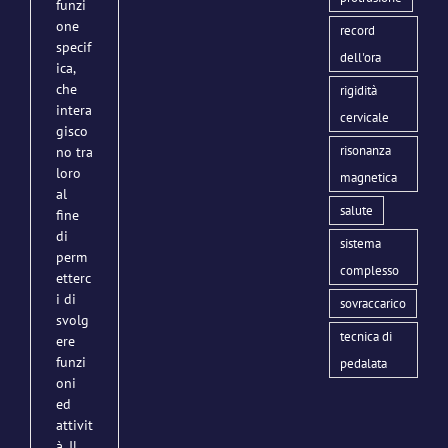
funzi
one
record
specif
dell'ora
ica,
che
rigidità
intera
cervicale
gisco
risonanza
no tra
loro
magnetica
al
salute
fine
di
sistema
perm
complesso
etterc
i di
sovraccarico
svolg
tecnica di
ere
funzi
pedalata
oni
ed
attivit
à. Il