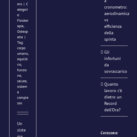
a
ero
|
C
cronometro:
ategori
aerodinamica
e:
vs
Fisioter
efficienza
apia
,
Osteop
della
atia
|
spinta
Tag:
corpo
Gli
umano
,
infortuni
equilib
da
rio
,
funzio
sovraccarico
ne
,
salute
,
Quanto
sistem
lavoro c’è
a
dietro un
comple
Record
sso
dell’Ora?
Un
siste
Categorie
ma