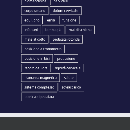
biomeccanica
cervicale
corpo umano
dolore cervicale
equilibrio
ernia
funzione
infortuni
lombalgia
mal di schiena
male al collo
pedalata rotonda
posizione a cronometro
posizione in bici
protrusione
record dell'ora
rigidità cervicale
risonanza magnetica
salute
sistema complesso
sovraccarico
tecnica di pedalata