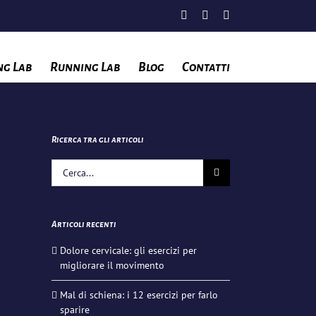
Facebook
Instagram
YouTube
ng Lab
Running Lab
Blog
Contatti
Ricerca tra gli articoli
Cerca
per:
Articoli recenti
Dolore cervicale: gli esercizi per
migliorare il movimento
Mal di schiena: i 12 esercizi per farlo
sparire