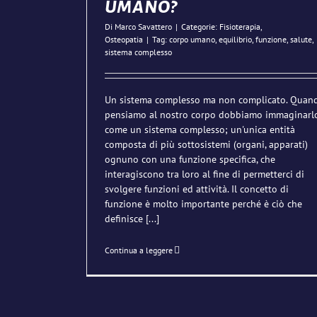
umano?
Di
Marco Savattero
|
Categorie:
Fisioterapia
,
Osteopatia
|
Tag:
corpo umano
,
equilibrio
,
funzione
,
salute
,
sistema complesso
Un sistema complesso ma non complicato. Quan
pensiamo al nostro corpo dobbiamo immaginarl
come un sistema complesso; un'unica entità
composta di più sottosistemi (organi, apparati)
ognuno con una funzione specifica, che
interagiscono tra loro al fine di permetterci di
svolgere funzioni ed attività. Il concetto di
funzione è molto importante perché è ciò che
definisce
[...]
Continua a leggere