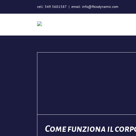
Salta
cell: 349 5601587
|
email: info@fisiodynamic.com
al
contenuto
po umano?
a
Come funziona il corp