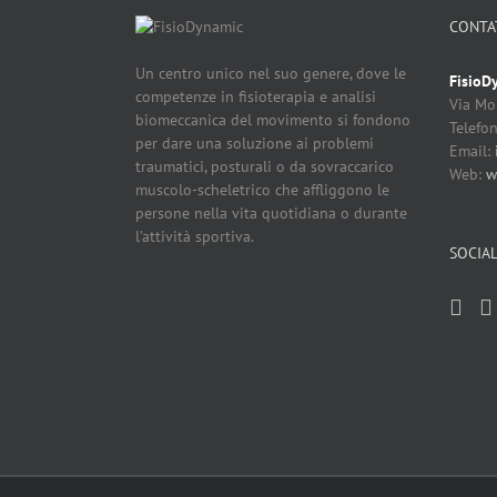
CONTA
Un centro unico nel suo genere, dove le
FisioD
competenze in fisioterapia e analisi
Via Mo
biomeccanica del movimento si fondono
Telefo
per dare una soluzione ai problemi
Email:
traumatici, posturali o da sovraccarico
Web:
w
muscolo-scheletrico che affliggono le
persone nella vita quotidiana o durante
l’attività sportiva.
SOCIA