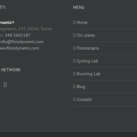
TTI
MENU
ynamic
Home
®
nginevro, 197, 10141 Torino
no:
349 5601587
Chi siamo
info@fisiodynamic.com
ww.fisiodynamic.com
Fisioterapia
Cycling Lab
L NETWORK
Running Lab
Blog
Contatti