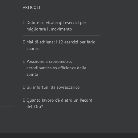
ARTICOLI
Dolore cervicale: gli esercizi per
migliorare il movimento
Mal di schiena: i 12 esercizi per farlo
sparire
Posizione a cronometro:
aerodinamica vs efficienza della
spinta
Gli infortuni da sovraccarico
Quanto lavoro c’è dietro un Record
dell’Ora?