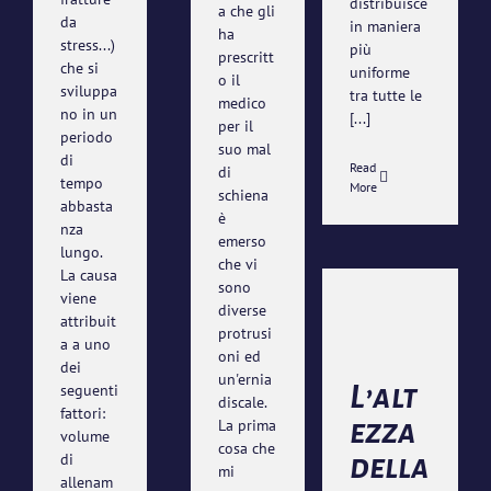
distribuisce
a che gli
da
in maniera
ha
stress...)
più
prescritt
che si
uniforme
o il
sviluppa
tra tutte le
medico
no in un
[...]
per il
periodo
suo mal
di
Read
di
tempo
More
schiena
abbasta
è
nza
emerso
lungo.
che vi
La causa
sono
L’altezza
viene
diverse
attribuit
protrusi
della
a a uno
oni ed
dei
sella
un'ernia
L’alt
seguenti
discale.
Analisi
fattori:
ezza
Biomeccanica
La prima
volume
cosa che
della
di
mi
allenam