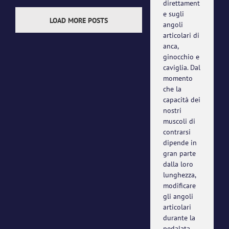
direttament
e sugli
LOAD MORE POSTS
angoli
articolari di
anca,
ginocchio e
caviglia. Dal
momento
che la
capacità dei
nostri
muscoli di
contrarsi
dipende in
gran parte
dalla loro
lunghezza,
modificare
gli angoli
articolari
durante la
pedalata