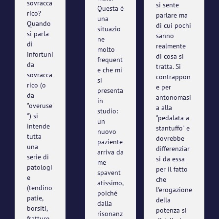
sovracca
si sente
Questa è
rico?
parlare ma
una
Quando
di cui pochi
situazio
si parla
sanno
ne
di
realmente
molto
infortuni
di cosa si
frequent
da
tratta. Si
e che mi
sovracca
contrappon
si
rico (o
e per
presenta
da
antonomasi
in
"overuse
a alla
studio:
") si
"pedalata a
un
intende
stantuffo" e
nuovo
tutta
dovrebbe
paziente
una
differenziar
arriva da
serie di
si da essa
me
patologi
per il fatto
spavent
e
che
atissimo,
(tendino
l'erogazione
poiché
patie,
della
dalla
borsiti,
potenza si
risonanz
fratture