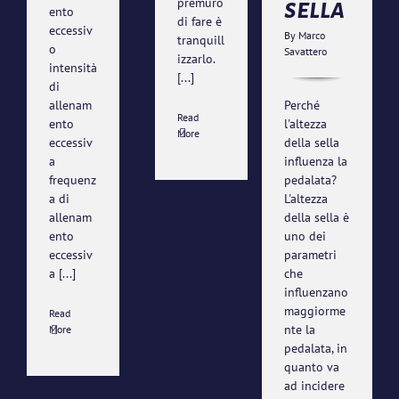
premuro
sella
ento
di fare è
eccessiv
By
Marco
tranquill
o
Savattero
izzarlo.
intensità
[...]
di
Perché
allenam
Read
l'altezza
ento
More
della sella
eccessiv
influenza la
a
pedalata?
frequenz
L'altezza
a di
della sella è
allenam
uno dei
ento
parametri
eccessiv
che
a
[...]
influenzano
maggiorme
Read
nte la
More
pedalata, in
quanto va
ad incidere