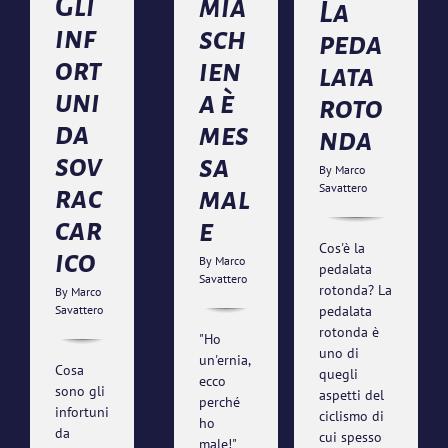
Gli
mia
ccarico
La
Fisioterapia
Analisi
Osteopatia
Biomeccanica
inf
sch
ia
peda
ort
ien
lata
uni
a è
roto
da
mes
nda
sov
sa
By
Marco
Savattero
rac
mal
car
e
Cos'è la
ico
By
Marco
pedalata
Savattero
rotonda? La
By
Marco
pedalata
Savattero
rotonda è
"Ho
uno di
un'ernia,
Cosa
quegli
ecco
sono gli
aspetti del
perché
infortuni
ciclismo di
ho
da
cui spesso
male!"