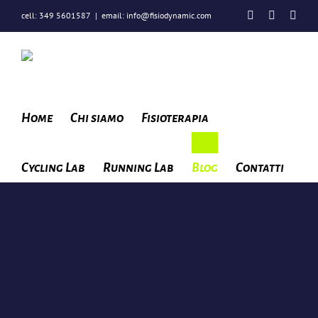
Salta
Facebook
Instagra
You
cell: 349 5601587
|
email: info@fisiodynamic.com
al
contenuto
Home
Chi siamo
Fisioterapia
Cycling Lab
Running Lab
Blog
Contatti