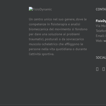
CONTA
Un centro unico nel suo genere, dove le
FisioD
competenze in fisioterapia e analisi
Via Mo
biomeccanica del movimento si fondono
Telefo
per dare una soluzione ai problemi
Email:
traumatici, posturali o da sovraccarico
Web:
w
muscolo-scheletrico che affliggono le
persone nella vita quotidiana o durante
l’attività sportiva.
SOCIA