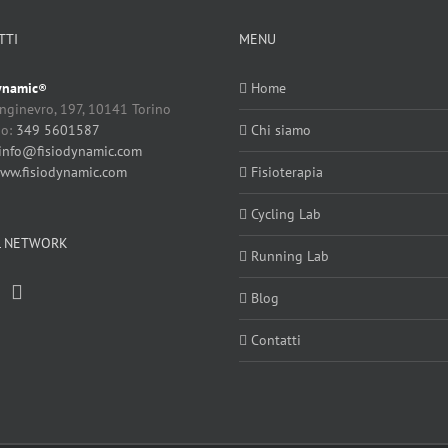
TTI
MENU
ynamic
Home
®
nginevro, 197, 10141 Torino
no:
349 5601587
Chi siamo
info@fisiodynamic.com
ww.fisiodynamic.com
Fisioterapia
Cycling Lab
L NETWORK
Running Lab
Blog
Contatti