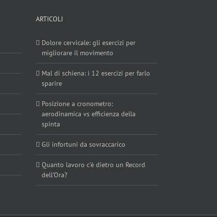
ARTICOLI
Dolore cervicale: gli esercizi per
migliorare il movimento
Mal di schiena: i 12 esercizi per farlo
sparire
Posizione a cronometro:
aerodinamica vs efficienza della
spinta
Gli infortuni da sovraccarico
Quanto lavoro c’è dietro un Record
dell’Ora?