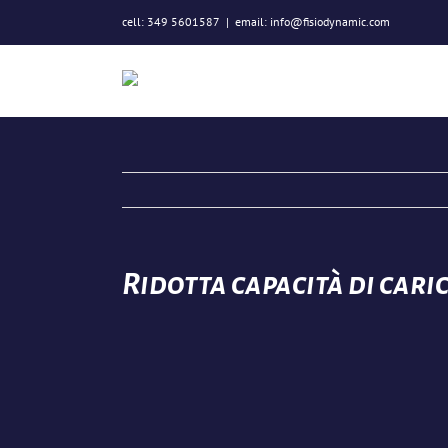
Salta
cell: 349 5601587
|
email: info@fisiodynamic.com
al
contenuto
Ridotta capacità di cari