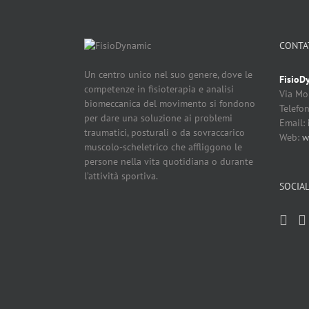
CONTA
Un centro unico nel suo genere, dove le
FisioD
competenze in fisioterapia e analisi
Via Mo
biomeccanica del movimento si fondono
Telefo
per dare una soluzione ai problemi
Email:
traumatici, posturali o da sovraccarico
Web:
w
muscolo-scheletrico che affliggono le
persone nella vita quotidiana o durante
l’attività sportiva.
SOCIA