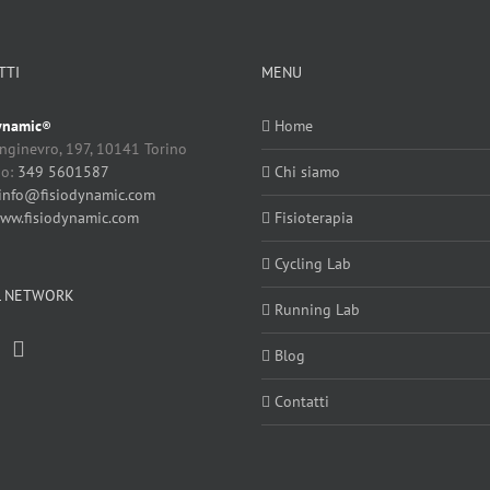
TTI
MENU
ynamic
Home
®
nginevro, 197, 10141 Torino
no:
349 5601587
Chi siamo
info@fisiodynamic.com
ww.fisiodynamic.com
Fisioterapia
Cycling Lab
L NETWORK
Running Lab
Blog
Contatti