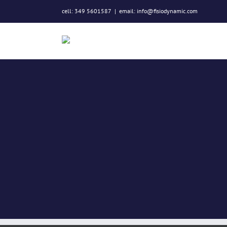
Salta
cell: 349 5601587
|
email: info@fisiodynamic.com
al
contenuto