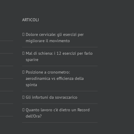
ARTICOLI
Dolore cervicale: gli esercizi per
migliorare il movimento
Mal di schiena: i 12 esercizi per farlo
sparire
Posizione a cronometro:
aerodinamica vs efficienza della
spinta
Gli infortuni da sovraccarico
Quanto lavoro c’è dietro un Record
dell’Ora?