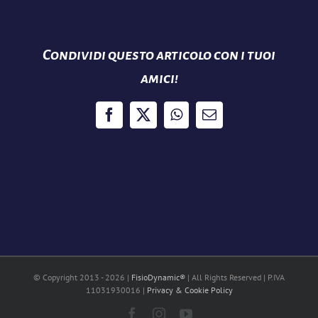
Condividi questo articolo con i tuoi
amici!
Facebook
X
WhatsApp
Email
© Copyright 2013 -
2026 |
FisioDynamic®
| All Rights Reserved | P.IVA
11031930016 |
Privacy & Cookie Policy
Facebook
Instagram
YouTube