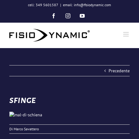
Salta
cell: 349 5601587
|
email: info@fisiodynamic.com
al
contenuto
Facebook
Instagram
YouTube
Precedente
sfinge
Di
Marco Savattero