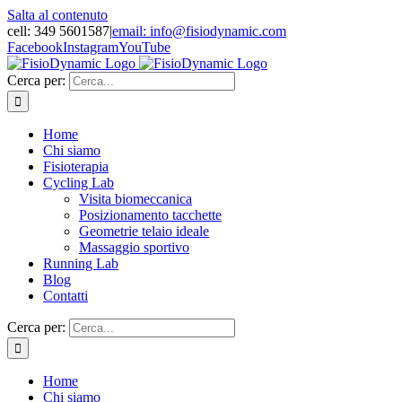
Salta al contenuto
cell: 349 5601587
|
email: info@fisiodynamic.com
Facebook
Instagram
YouTube
Cerca per:
Home
Chi siamo
Fisioterapia
Cycling Lab
Visita biomeccanica
Posizionamento tacchette
Geometrie telaio ideale
Massaggio sportivo
Running Lab
Blog
Contatti
Cerca per:
Home
Chi siamo